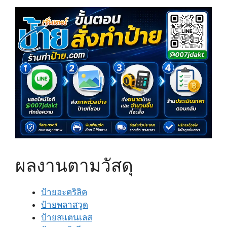
ผลงานตามวัสดุ
ป้ายอะคริลิค
ป้ายพลาสวูด
ป้ายสแตนเลส