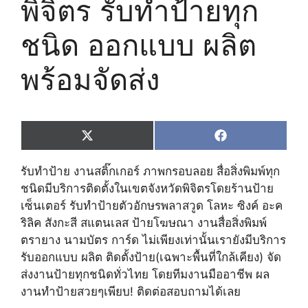
พิจิตร รับทำป้ายทุก
ชนิด ออกแบบ ผลิต
พร้อมจัดส่ง
Share
Share
X
F
on
on
(
a
T
c
รับทำป้าย งานสติ๊กเกอร์ ภาพกรอบลอย สื่อสิ่งพิมพ์ทุก
w
e
i
b
ชนิดมีบริการติดตั้งในเขตจังหวัดพิจิตรโดยร้านป้าย
t
o
เซ็นเตอร์ รับทำป้ายตัวอักษรพลาสวูด โลหะ ซิงค์ อะค
t
o
e
k
ริลิค สังกะสี สแตนเลส ป้ายโฆษณา งานสื่อสิ่งพิมพ์
r
ตรายาง นามบัตร การ์ด ไม่เพียงเท่านั้นเรายังมีบริการ
)
รับออกแบบ ผลิต ติดตั้งป้าย(เฉพาะพื้นที่ใกล้เคียง) จัด
ส่งงานป้ายทุกชนิดทั่วไทย โดยทีมงานมืออาชีพ ผล
งานทำป้ายสวยๆเพียบ! ติดต่อสอบถามได้เลย