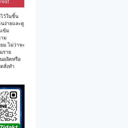
e
rest
ไว้ในชิ้น
านง่ายและดู
นเข้ม
ตาม
ยม ไม่ว่าจะ
จในราย
านผลิตหรือ
ดสั่งทำ