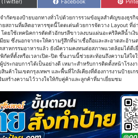
hare
Share
Shar
 (Twitter)
Facebook
Pinte
n
on
on
ดจำกัดของป้ายบอกทางทั่วไปด้วยการรวมข้อมูลสำคัญของธุรกิจ
้ายสถานที่ผลิตอาหารชุดนี้โดดเด่นด้วยการจัดวาง Layout ที่อ่
บ โดยใช้เทคนิคการตัดตัวอักษรสีขาวลงบนแผ่นอะคริลิคสีน้ำเงิ
มียม ซึ่งนอกจากจะให้ความรู้สึกที่น่าเชื่อถือและสะอาดสะอ้าน
สาหกรรมอาหารแล้ว ยังมีความคงทนต่อสภาพแวดล้อมได้ดีเยี่
พิกัดที่ตั้งหรือเวลาเปิด-ปิด ชิ้นงานนี้ช่วยสะท้อนถึงความใส่ใ
ผู้ประกอบการได้เป็นอย่างดี เหมาะสำหรับการติดตั้งหน้าโรงง
สินค้าในเขตกรุงเทพฯ และพื้นที่ใกล้เคียงที่ต้องการงานป้ายเกร
สริมสร้างความไว้วางใจให้กับคู่ค้าและลูกค้าที่มาเยี่ยมชม