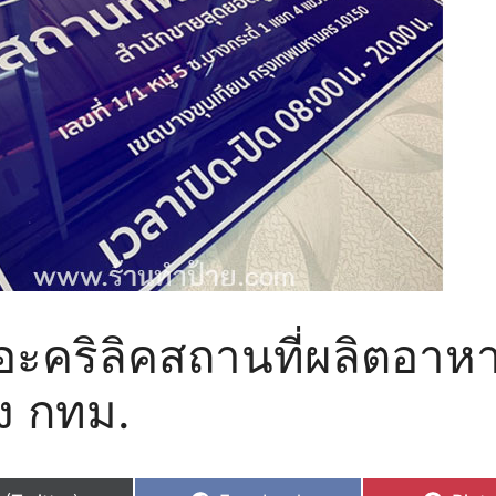
อะคริลิคสถานที่ผลิตอาห
่ง กทม.