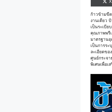
S
X
o
ก้าวข้ามขี
งานเดียว ป
เป็นระเบีย
คุณภาพพรีเ
มาตรฐานอุต
เป็นการระบุ
ละเอียดของ
ศูนย์กระจาย
พิเศษเพื่อเ