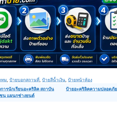
กทม
,
ป้ายบอกสถานที่
,
ป้ายสีน้ำเงิน
,
ป้ายหน้าห้อง
การนักเรียนอะคริลิค สถาบัน
ป้ายอะคริลิคความปลอดภั
มชน แผนกช่างยนต์
ation