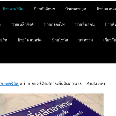
ป้ายอะคริลิค
ป้ายตัวอักษร
ป้ายพลาสวูด
ป้ายสแตนเ
ม
ป้ายเหล็กซิงค์
ป้ายกล่องไฟ
ป้ายหินอ่อน
ป้ายห
บอร์ด
ป้ายโฟมบอร์ด
ป้ายไวนิล
บทความ
เกี่ยวกั
ายอะคริลิค
»
ป้ายอะคริลิคสถานที่ผลิตอาหาร – จัดส่ง กทม.