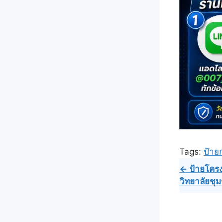
Tags:
ป้าย
Post
← ป้ายโครง
วิทยาลัยชุ
navig