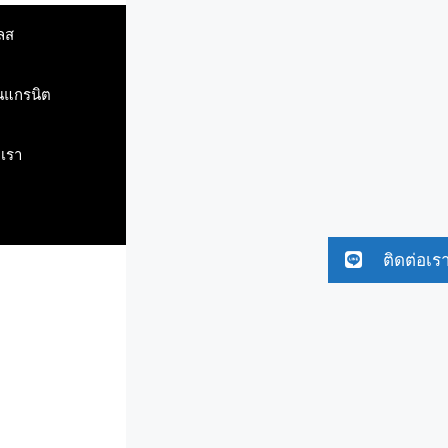
ลส
ินแกรนิต
บเรา
ติดต่อเร