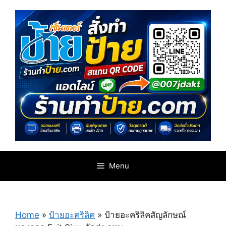
Skip
to
content
Menu
Home
»
ป้ายอะคริลิค
»
ป้ายอะคริลิคสัญลักษณ์