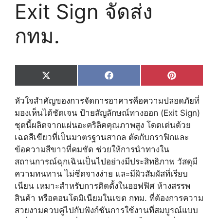
Exit Sign จัดส่ง
กทม.
Share
Share
Share
X
F
P
on
on
on
(
a
i
T
c
n
หัวใจสำคัญของการจัดการอาคารคือความปลอดภัยที่
w
e
t
i
b
e
มองเห็นได้ชัดเจน ป้ายสัญลักษณ์ทางออก (Exit Sign)
t
o
r
ชุดนี้ผลิตจากแผ่นอะคริลิคคุณภาพสูง โดดเด่นด้วย
t
o
e
e
k
s
เฉดสีเขียวที่เป็นมาตรฐานสากล ตัดกับกราฟิกและ
r
t
ข้อความสีขาวที่คมชัด ช่วยให้การนำทางใน
)
สถานการณ์ฉุกเฉินเป็นไปอย่างมีประสิทธิภาพ วัสดุมี
ความทนทาน ไม่ซีดจางง่าย และมีผิวสัมผัสที่เรียบ
เนียน เหมาะสำหรับการติดตั้งในออฟฟิศ ห้างสรรพ
สินค้า หรือคอนโดมิเนียมในเขต กทม. ที่ต้องการความ
สวยงามควบคู่ไปกับฟังก์ชันการใช้งานที่สมบูรณ์แบบ