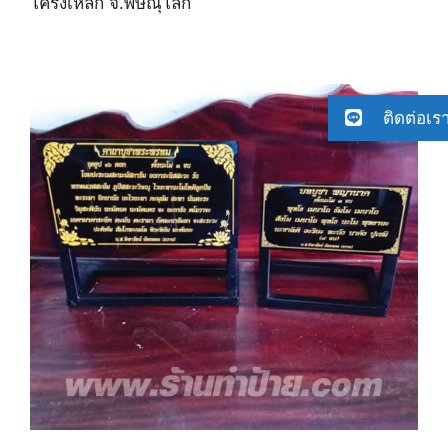
โครงเหล็ก จ.พิษณุโลก
ติดต่อเร