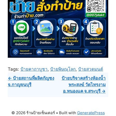
Tags:
ป้ายคาถาบูชา
,
ป้ายพิษณุโลก
,
ป้ายสวดมนต์
Post
← ป้ายสถานที่ผลิตกัญชง
ป้ายบริจาคสร้างห้องน้ำ
จ.กาญจนบุรี
พระสงฆ์ วัดไทรงาม
navigation
อ.หนองแค จ.สระบุรี →
© 2026 ร้านป้ายเซ็นเตอร์
• Built with
GeneratePress