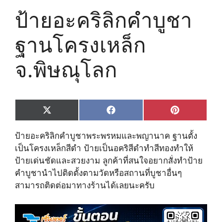
ป้ายอะคริลิกคำบูชา
ฐานโครงเหล็ก
จ.พิษณุโลก
Share
Share
Share
X
F
P
on
on
on
(
a
i
T
c
n
ป้ายอะคริลิกคำบูชาพระพรหมและพญานาค ฐานตั้ง
w
e
t
i
b
e
เป็นโครงเหล็กสีดำ ป้ายเป็นอคริสีดำทำสีทองทำให้
t
o
r
ป้ายเด่นชัดและสวยงาม ลูกค้าที่สนใจอยากสั่งทำป้าย
t
o
e
e
k
s
คำบูชานำไปติดตั้งตามวัดหรือสถานที่บูชาอื่นๆ
r
t
สามารถติดต่อมาทางร้านได้เลยนะครับ
)