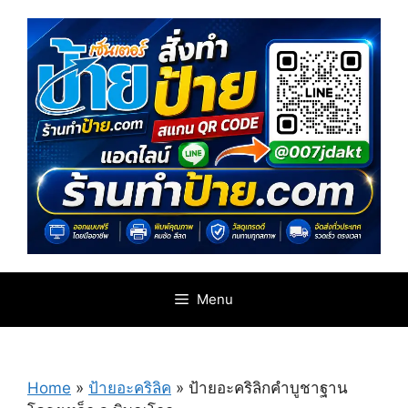
Skip
to
content
Menu
Home
»
ป้ายอะคริลิค
»
ป้ายอะคริลิกคำบูชาฐาน