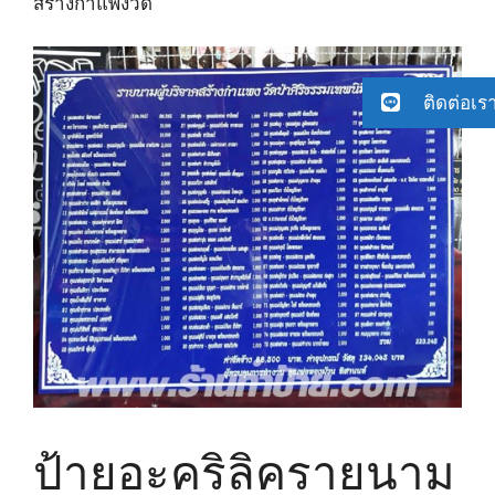
สร้างกำแพงวัด
ติดต่อเร
ป้ายอะคริลิครายนาม