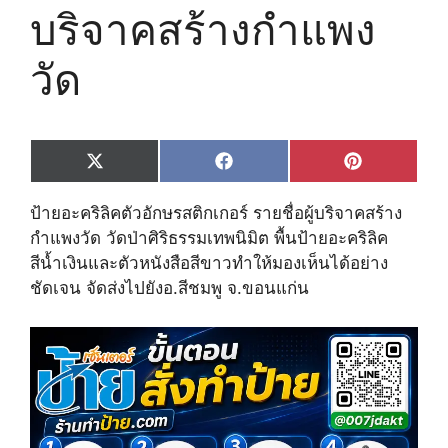
บริจาคสร้างกำแพง
วัด
Share
Share
Share
X
F
P
on
on
on
(
a
i
T
c
n
ป้ายอะคริลิคตัวอักษรสติกเกอร์ รายชื่อผู้บริจาคสร้าง
w
e
t
i
b
e
กำแพงวัด วัดป่าศิริธรรมเทพนิมิต พื้นป้ายอะคริลิค
t
o
r
สีน้ำเงินและตัวหนังสือสีขาวทำให้มองเห็นได้อย่าง
t
o
e
e
k
s
ชัดเจน จัดส่งไปยังอ.สีชมพู จ.ขอนแก่น
r
t
)