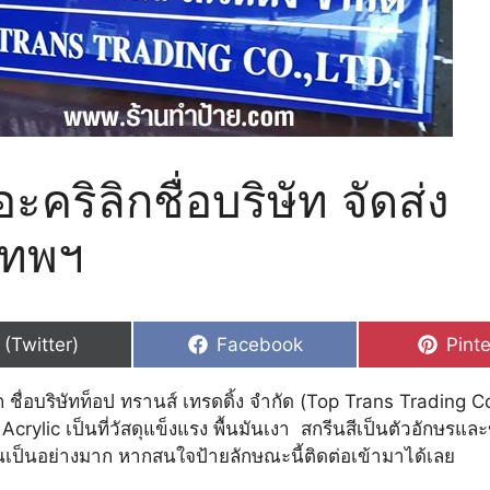
ะคริลิกชื่อบริษัท จัดส่ง
เทพฯ
hare
Share
Shar
 (Twitter)
Facebook
Pinte
n
on
on
ก ชื่อบริษัทท็อป ทรานส์ เทรดดิ้ง จำกัด (Top Trans Trading Co
 Acrylic เป็นที่วัสดุแข็งแรง พื้นมันเงา สกรีนสีเป็นตัวอักษรแ
นเป็นอย่างมาก หากสนใจป้ายลักษณะนี้ติดต่อเข้ามาได้เลย