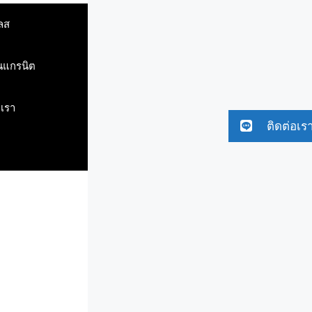
ลส
ินแกรนิต
บเรา
ติดต่อเร