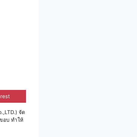
e
rest
.,LTD.) จัด
ละขอบ ทำให้