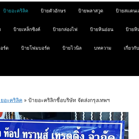
ป้ายอะคริลิค
ป้ายตัวอักษร
ป้ายพลาสวูด
ป้ายสแตนเ
ม
ป้ายเหล็กซิงค์
ป้ายกล่องไฟ
ป้ายหินอ่อน
ป้ายห
บอร์ด
ป้ายโฟมบอร์ด
ป้ายไวนิล
บทความ
เกี่ยวกั
ายอะคริลิค
»
ป้ายอะคริลิกชื่อบริษัท จัดส่งกรุงเทพฯ