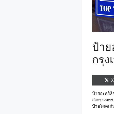
ป้ายอ
กรุง
S
X
o
ป้ายอะคริลิ
ส่งกรุงเทพฯ
ป้ายโดดเด่