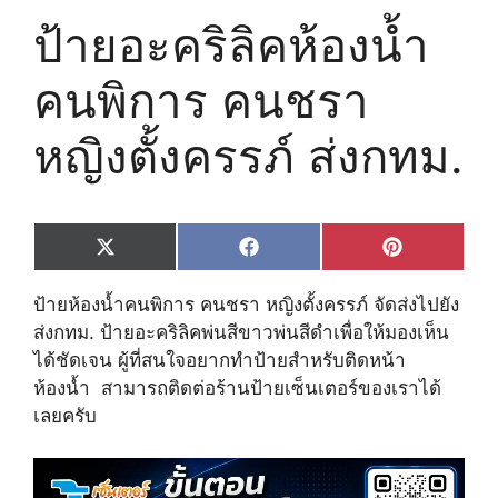
ป้ายอะคริลิคห้องน้ำ
คนพิการ คนชรา ​
หญิงตั้งครรภ์ ส่ง​กทม.
Share
Share
Share
X
F
P
on
on
on
(
a
i
T
c
n
ป้ายห้องน้ำคนพิการ คนชรา ​หญิงตั้งครรภ์ จัดส่งไปยัง
w
e
t
i
b
e
ส่ง​กทม. ป้ายอะคริลิคพ่นสีขาวพ่นสีดำเพื่อให้มองเห็น
t
o
r
ได้ชัดเจน ผู้ที่สนใจอยากทำป้ายสำหรับติดหน้า
t
o
e
e
k
s
ห้องน้ำ สามารถติดต่อร้านป้ายเซ็นเตอร์ของเราได้
r
t
เลยครับ
)