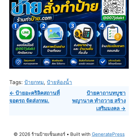
Tags:
ป้ายกทม
,
ป้ายห้องน้ำ
Post
← ป้ายอะคริลิคสถานที่
ป้ายคาถาบทบูชา
จอดรถ จัดส่ง​กทม.
พญานาค ทำถวาย สร้าง
navigation
เสริมมงคล →
© 2026 ร้านป้ายเซ็นเตอร์
• Built with
GeneratePress