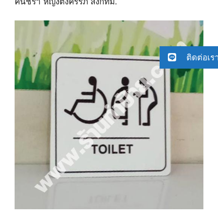
คนชรา ​หญิงตั้งครรภ์ ส่ง​กทม.
ติดต่อเร