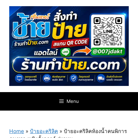
Skip
to
content
Menu
Home
»
ป้ายอะคริลิค
»
ป้ายอะคริลิคห้องน้ำคนพิการ