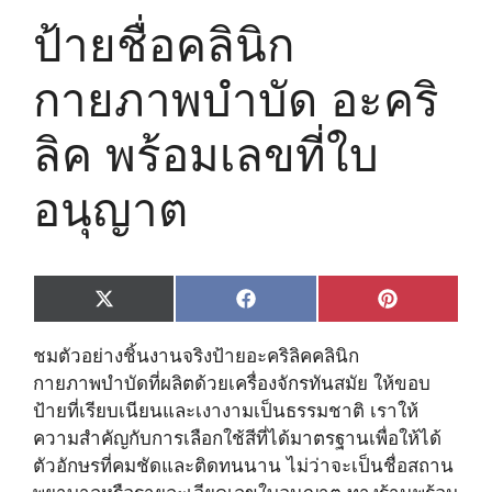
ป้ายชื่อคลินิก
กายภาพบำบัด อะคริ
ลิค พร้อมเลขที่ใบ
อนุญาต
Share
Share
Share
X
F
P
on
on
on
(
a
i
T
c
n
ชมตัวอย่างชิ้นงานจริงป้ายอะคริลิคคลินิก
w
e
t
i
b
e
กายภาพบำบัดที่ผลิตด้วยเครื่องจักรทันสมัย ให้ขอบ
t
o
r
ป้ายที่เรียบเนียนและเงางามเป็นธรรมชาติ เราให้
t
o
e
e
k
s
ความสำคัญกับการเลือกใช้สีที่ได้มาตรฐานเพื่อให้ได้
r
t
ตัวอักษรที่คมชัดและติดทนนาน ไม่ว่าจะเป็นชื่อสถาน
)