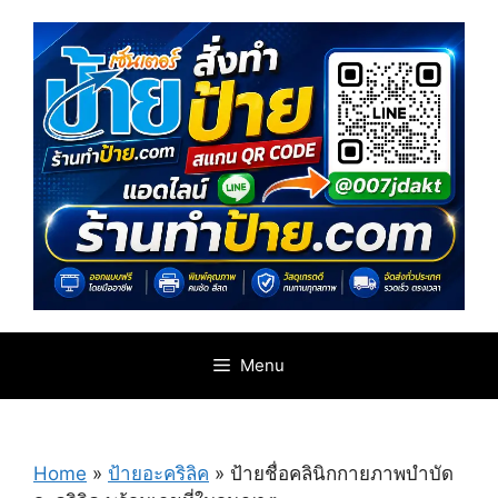
Skip
to
content
Menu
Home
»
ป้ายอะคริลิค
»
ป้ายชื่อคลินิกกายภาพบำบัด