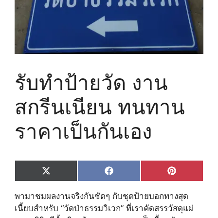
รับทำป้ายวัด งาน
สกรีนเนียน ทนทาน
ราคาเป็นกันเอง
Share
Share
Share
X
F
P
on
on
on
(
a
i
T
c
n
พามาชมผลงานจริงกันชัดๆ กับชุดป้ายบอกทางสุด
w
e
t
i
b
e
เนี้ยบสำหรับ “วัดป่าธรรมวิเวก” ที่เราคัดสรรวัสดุแผ่
t
o
r