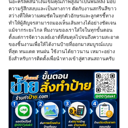
นอะคริลิคสีน้ำเงินเข้มคุณภาพสูงมาเป็นพื้นหลัง มอบ
t
o
e
e
k
s
ความรู้สึกสงบและเป็นทางการ ตัดกับงานสกรีนสีขาว
r
t
สว่างที่ให้ความคมชัดในทุกตัวอักษรและลูกศรชี้ทาง
)
ทำให้ผู้สัญจรสามารถมองเห็นเส้นทางได้อย่างชัดเจน
แม้จากระยะไกล ทีมงานของเราใส่ใจในทุกขั้นตอน
ตั้งแต่การจัดวางเลย์เอาต์ที่สมดุลไปจนถึงความสะอาด
ของชิ้นงานเพื่อให้ได้งานป้ายที่ออกมาสมบูรณ์แบบ
ที่สุด ทนแดด ทนฝน ใช้งานได้ยาวนาน เหมาะอย่าง
ยิ่งสำหรับการติดตั้งเพื่อนำทางเข้าสู่ศาสนสถานครับ