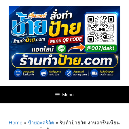
Skip
to
content
Menu
Home
»
ป้ายอะคริลิค
»
รับทำป้ายวัด งานสกรีนเนียน