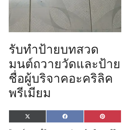
รับทำป้ายบทสวด
มนต์ถวายวัดและป้าย
ชื่อผู้บริจาคอะคริลิค
พรีเมียม
Share
Share
Share
X
F
P
on
on
on
(
a
i
T
c
n