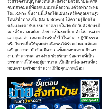
รังสรรค์งานบุญให้คงทนและสง่างามด้วยป้ายอะคริลิ
w
e
t
i
b
e
คบทสวดมนต์ที่ออกแบบมาเพื่อถวายแด่วัดท่ากระทุ่ม
t
o
r
โดยเฉพาะ ชิ้นงานนี้เลือกใช้แผ่นอะคริลิคคุณภาพสูง
t
o
e
e
k
s
โทนสีน้ำตาลเข้ม (Dark Brown) ให้ความรู้สึกขรึม
r
t
ขลังและเข้ากับบรรยากาศภายในวัด ตัดกับตัวอักษรสี
)
ทองที่จัดวางเลย์เอาต์อย่างเป็นระเบียบ ทำให้อ่านง่าย
และดูเลอค่า เหมาะสำหรับตั้งไว้ในศาลาปฏิบัติธรรม
หรือวิหารเพื่อให้พุทธศาสนิกชนได้ร่วมสวดมนต์และ
เจริญภาวนา ตัววัสดุมีความแข็งแรงทนทาน ผิวเงา
งาม ทำความสะอาดง่าย ช่วยรักษาข้อความที่เป็น
ธรรมทานนี้ให้คงอยู่ยาวนาน เป็นอีกหนึ่งผลงานที่ส่ง
มอบความศรัทธาผ่านงานฝีมือคุณภาพเยี่ยม