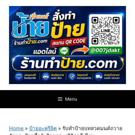
Skip
to
content
Menu
Home
»
ป้ายอะคริลิค
»
รับทำป้ายบทสวดมนต์ถวาย