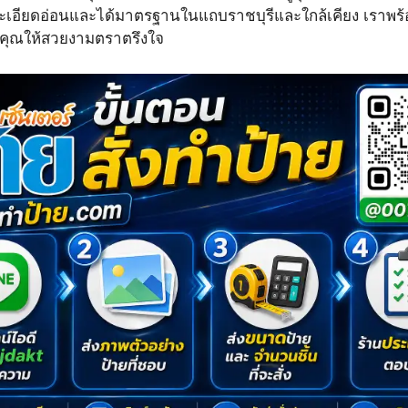
ะเอียดอ่อนและได้มาตรฐานในแถบราชบุรีและใกล้เคียง เราพร้
คุณให้สวยงามตราตรึงใจ