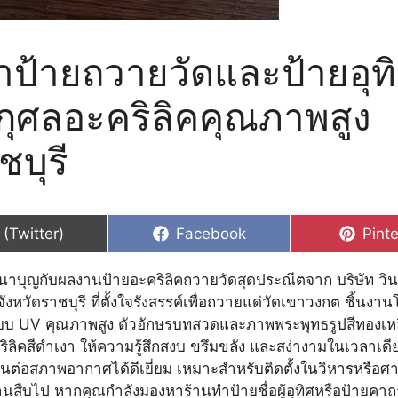
ำป้ายถวายวัดและป้ายอุท
กุศลอะคริลิคคุณภาพสูง
ชบุรี
hare
Share
Shar
 (Twitter)
Facebook
Pinte
n
on
on
นาบุญกับผลงานป้ายอะคริลิคถวายวัดสุดประณีตจาก บริษัท วิน 
จังหวัดราชบุรี ที่ตั้งใจรังสรรค์เพื่อถวายแด่วัดเขาวงกต ชิ้นงา
บบ UV คุณภาพสูง ตัวอักษรบทสวดและภาพพระพุทธรูปสีทองเหล
ลิคสีดำเงา ให้ความรู้สึกสงบ ขรึมขลัง และสง่างามในเวลาเดียว
่อสภาพอากาศได้ดีเยี่ยม เหมาะสำหรับติดตั้งในวิหารหรือศาล
นสืบไป หากคุณกำลังมองหาร้านทำป้ายชื่อผู้อุทิศหรือป้ายคาถา