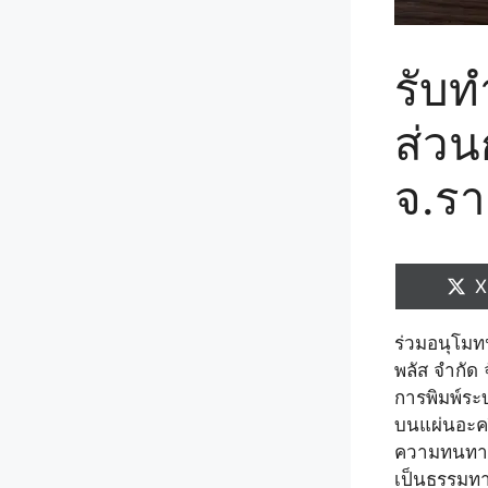
รับท
ส่วน
จ.รา
S
X
o
ร่วมอนุโมท
พลัส จำกัด 
การพิมพ์ระ
บนแผ่นอะคริ
ความทนทานต
เป็นธรรมทา