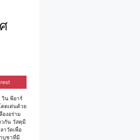
ิศ
e
rest
วิน พีอาร์
นโดดเด่นด้วย
ืองอร่าม
กัน วัสดุมี
าวัดเพื่อ
บูชาที่มี