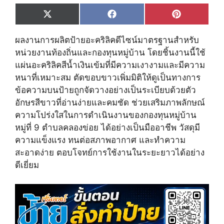
Share
Share
Share
X
F
P
on
on
on
(
a
i
T
c
n
ผลงานการผลิตป้ายอะคริลิคดีไซน์มาตรฐานสำหรับ
w
e
t
i
b
e
หน่วยงานท้องถิ่นและกองทุนหมู่บ้าน โดยชิ้นงานนี้ใช้
t
o
r
แผ่นอะคริลิคสีน้ำเงินเข้มที่มีความเงางามและมีความ
t
o
e
e
k
s
หนาที่เหมาะสม ตัดขอบขาวเพิ่มมิติให้ดูเป็นทางการ
r
t
ข้อความบนป้ายถูกจัดวางอย่างเป็นระเบียบด้วยตัว
)
อักษรสีขาวที่อ่านง่ายและคมชัด ช่วยเสริมภาพลักษณ์
ความโปร่งใสในการดำเนินงานของกองทุนหมู่บ้าน
หมู่ที่ 9 ตำบลคลองข่อย ได้อย่างเป็นมืออาชีพ วัสดุมี
ความแข็งแรง ทนต่อสภาพอากาศ และทำความ
สะอาดง่าย ตอบโจทย์การใช้งานในระยะยาวได้อย่าง
ดีเยี่ยม