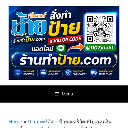
Skip
to
content
Menu
Home
»
ป้ายอะคริลิค
»
ป้ายอะคริลิคสนับสนุนเงิน