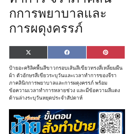
กการพยาบาลและ
การผดุงครรภ์
Share
Share
Share
X
F
P
on
on
on
(
a
i
T
c
n
ป้ายอะคริลิคพื้นสีขาวกรอบเส้นสีเขียวทรงสี่เหลี่ยมผืน
w
e
t
i
b
e
ผ้า ตัวอักษรสีเขียวระบุวันและเวลาทำการของจีรา
t
o
r
ภาคลินิกการพยาบาลและการผดุงครรภ์ พร้อม
t
o
e
e
k
s
ข้อความเวลาทำการหลายช่วง และมีข้อความสีแดง
r
t
ด้านล่างระบุวันหยุดประจำสัปดาห์
)