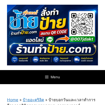
Skip
to
content
Menu
Home
»
ป้ายอะคริลิค
»
ป้ายบอกวันและเวลาทำการ