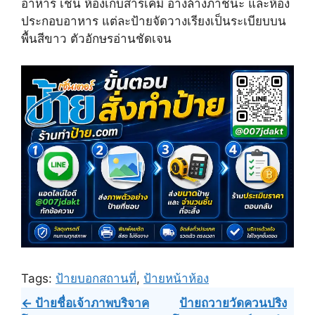
อาหาร เช่น ห้องเก็บสารเคมี อ่างล้างภาชนะ และห้อง
t
o
e
e
k
s
ประกอบอาหาร แต่ละป้ายจัดวางเรียงเป็นระเบียบบน
r
t
พื้นสีขาว ตัวอักษรอ่านชัดเจน
)
Tags:
ป้ายบอกสถานที่
,
ป้ายหน้าห้อง
Post
← ป้ายชื่อเจ้าภาพบริจาค
ป้ายถวายวัดควนปริง