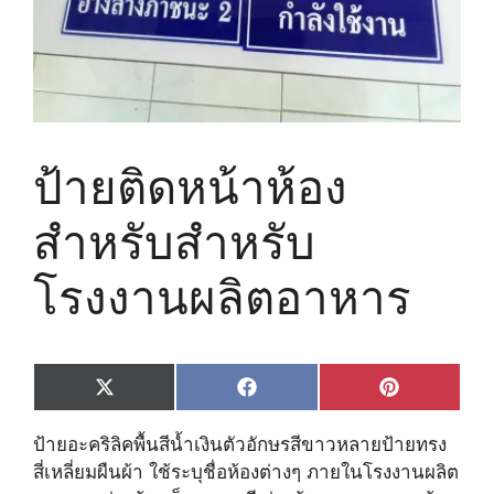
ป้ายติดหน้าห้อง
สำหรับสำหรับ
โรงงานผลิตอาหาร
Share
Share
Share
X
F
P
on
on
on
(
a
i
T
c
n
ป้ายอะคริลิคพื้นสีน้ำเงินตัวอักษรสีขาวหลายป้ายทรง
w
e
t
i
b
e
สี่เหลี่ยมผืนผ้า ใช้ระบุชื่อห้องต่างๆ ภายในโรงงานผลิต
t
o
r