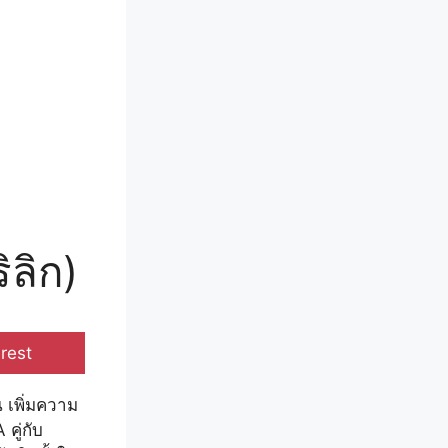
ิลิก)
e
rest
น เพิ่มความ
คู่กับ