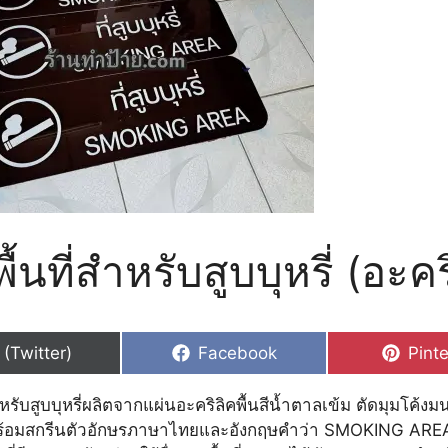
ื้นที่สำหรับสูบบุหรี่ (อะคร
hare
Share
Shar
 (Twitter)
Facebook
Pinte
n
on
on
สำหรับสูบบุหรี่ผลิตจากแผ่นอะคริลิคพื้นสีน้ำตาลเข้ม ตัดมุมโค้งม
พร้อมสกรีนตัวอักษรภาษาไทยและอังกฤษคำว่า SMOKING AREA 