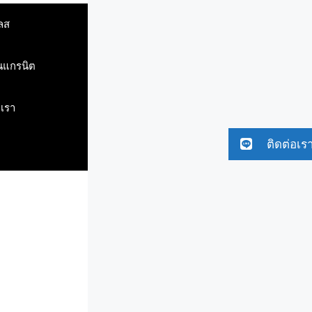
ลส
ินแกรนิต
บเรา
ติดต่อเร