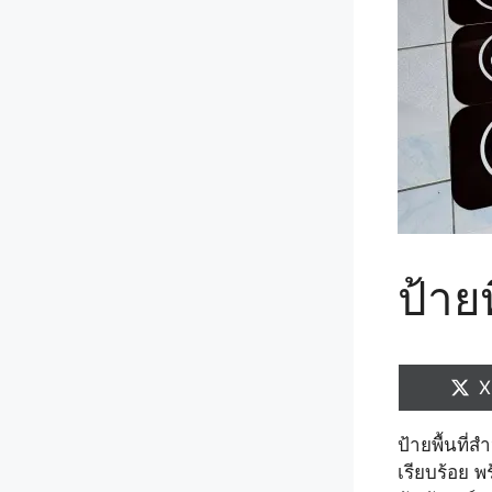
ป้ายพ
S
X
o
ป้ายพื้นที่
เรียบร้อย 