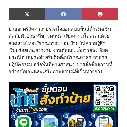
Share
Share
Share
X
F
P
on
on
on
(
a
i
T
c
n
ป้ายอะคริลิคศาลาธรรมใจออกแบบพื้นสีน้ำเงินเข้ม
w
e
t
i
b
e
ตัดกับตัวอักษรสีขาวคมชัด เพิ่มความโดดเด่นด้วย
t
o
r
ลวดลายไทยบริเวณกรอบขอบป้าย ให้ความรู้สึก
t
o
e
e
k
s
เรียบร้อยและสง่างาม งานตัดและเก็บรายละเอียด
r
t
ประณีต เหมาะสำหรับติดตั้งบริเวณศาลา อาคาร
)
ปฏิบัติธรรม หรือพื้นที่ทางศาสนา ช่วยสื่อชื่อสถานที่
อย่างชัดเจนและเสริมภาพลักษณ์ที่เป็นทางการ