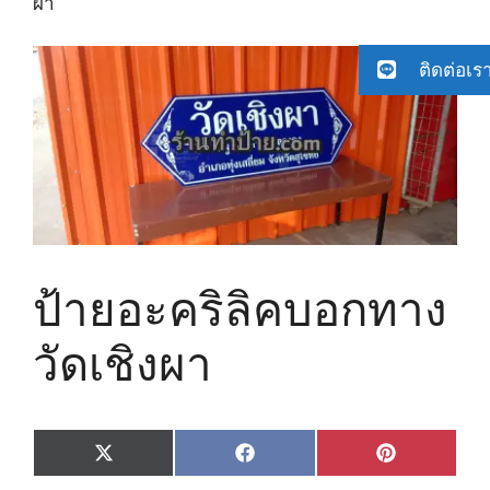
ผา
ติดต่อเร
ป้ายอะคริลิคบอกทาง
วัดเชิงผา
Share
Share
Share
X
F
P
on
on
on
(
a
i