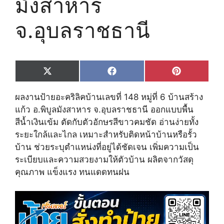
มังสาหาร
จ.อุบลราชธานี
Share
Share
Share
X
F
P
on
on
on
(
a
i
T
c
n
ผลงานป้ายอะคริลิคบ้านเลขที่ 148 หมู่ที่ 6 บ้านสร้าง
w
e
t
i
b
e
แก้ว อ.พิบูลมังสาหาร จ.อุบลราชธานี ออกแบบพื้น
t
o
r
สีน้ำเงินเข้ม ตัดกับตัวอักษรสีขาวคมชัด อ่านง่ายทั้ง
t
o
e
e
k
s
ระยะใกล้และไกล เหมาะสำหรับติดหน้าบ้านหรือรั้ว
r
t
บ้าน ช่วยระบุตำแหน่งที่อยู่ได้ชัดเจน เพิ่มความเป็น
)
ระเบียบและความสวยงามให้ตัวบ้าน ผลิตจากวัสดุ
คุณภาพ แข็งแรง ทนแดดทนฝน