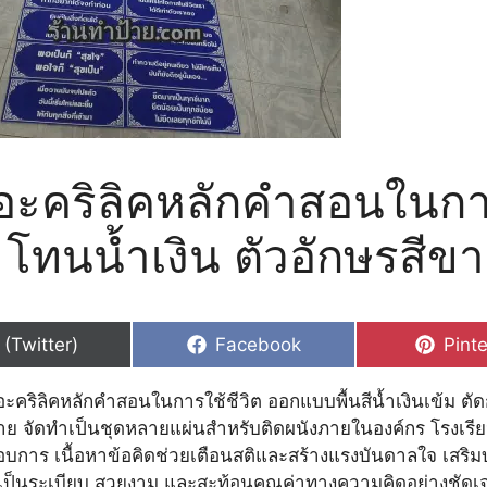
อะคริลิคหลักคำสอนในกา
ต โทนน้ำเงิน ตัวอักษรสีข
hare
Share
Shar
 (Twitter)
Facebook
Pinte
n
on
on
ะคริลิคหลักคำสอนในการใช้ชีวิต ออกแบบพื้นสีน้ำเงินเข้ม ตัด
่าย จัดทำเป็นชุดหลายแผ่นสำหรับติดผนังภายในองค์กร โรงเรีย
การ เนื้อหาข้อคิดช่วยเตือนสติและสร้างแรงบันดาลใจ เสริ
ดูเป็นระเบียบ สวยงาม และสะท้อนคุณค่าทางความคิดอย่างชัดเ