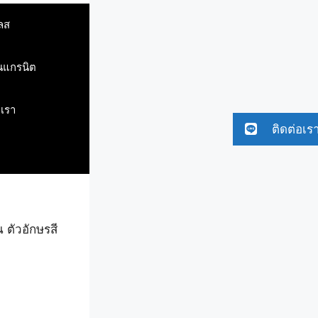
ลส
ินแกรนิต
บเรา
ติดต่อเร
 ตัวอักษรสี