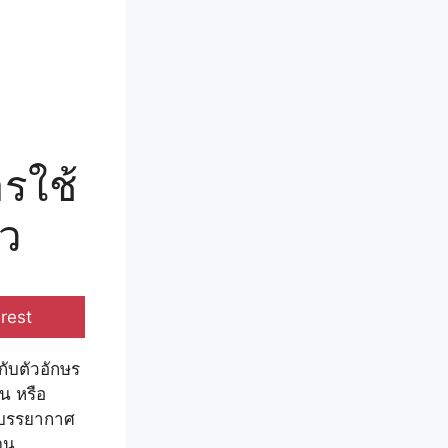
รใช้
าว
e
rest
กับตัวอักษร
น หรือ
มบรรยากาศ
จน