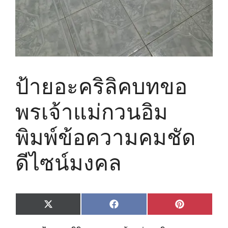
ป้ายอะคริลิคบทขอ
พรเจ้าแม่กวนอิม
พิมพ์ข้อความคมชัด
ดีไซน์มงคล
Share
Share
Share
X
F
P
on
on
on
(
a
i
T
c
n