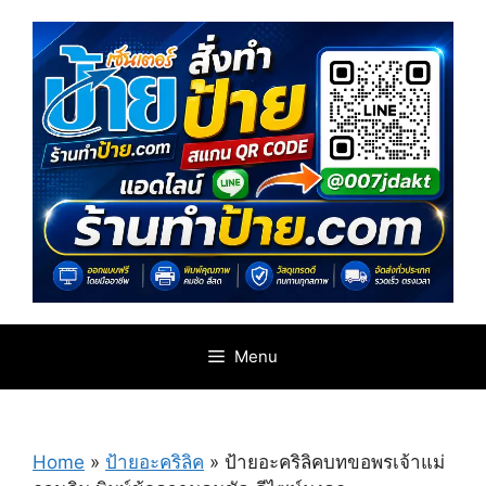
Skip
to
content
Menu
Home
»
ป้ายอะคริลิค
»
ป้ายอะคริลิคบทขอพรเจ้าแม่