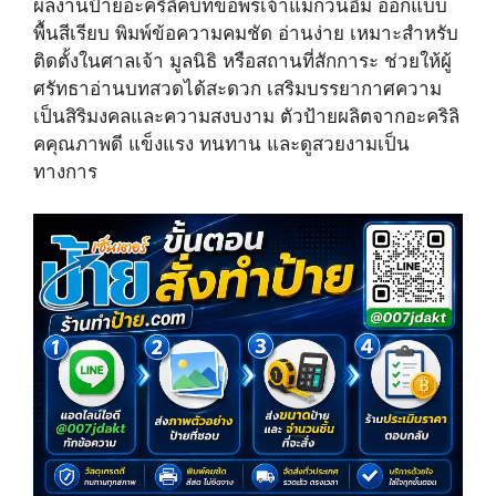
ผลงานป้ายอะคริลิคบทขอพรเจ้าแม่กวนอิม ออกแบบ
w
e
t
i
b
e
พื้นสีเรียบ พิมพ์ข้อความคมชัด อ่านง่าย เหมาะสำหรับ
t
o
r
ติดตั้งในศาลเจ้า มูลนิธิ หรือสถานที่สักการะ ช่วยให้ผู้
t
o
e
e
k
s
ศรัทธาอ่านบทสวดได้สะดวก เสริมบรรยากาศความ
r
t
เป็นสิริมงคลและความสงบงาม ตัวป้ายผลิตจากอะคริลิ
)
คคุณภาพดี แข็งแรง ทนทาน และดูสวยงามเป็น
ทางการ