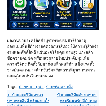
ผลงานป้ายอะคริลิคคำบูชาพระบรมสารีริกธาตุ
ออกแบบพื้นสีดำเงาตัดตัวอักษรสีทอง ให้ความรู้สึกสง่า
งามและศักดิ์สิทธิ์ แผ่นอะคริลิคคุณภาพสูง แกะสลัก
ข้อความคมชัด พร้อมลวดลายไทยประดับมุมเพิ่ม
ความวิจิตร ติดตั้งกับขาตั้งเหล็กพ่นสีดำ แข็งแรง ตั้ง
วางมั่นคง เหมาะสำหรับวัดหรือสถานที่บูชา ทนทาน
และดูโดดเด่นในทุกมุมมอง
Tags:
ป้ายคาถาบูชา
,
ป้ายพร้อมขาตั้ง
Post
← ป้ายอะคริลิคคาถา
ป้ายอะคริลิคคำขอขมา
บูชาพระสิวลี พร้อมขาตั้ง
พระรัตนตรัย สีดำทอง
navigation