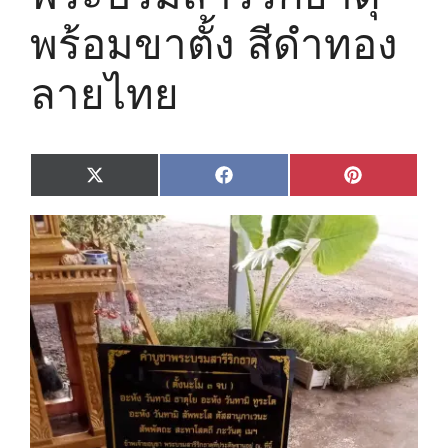
พร้อมขาตั้ง สีดำทอง
ลายไทย
Share
Share
Share
X
F
P
on
on
on
(
a
i
T
c
n
w
e
t
i
b
e
t
o
r
t
o
e
e
k
s
r
t
)