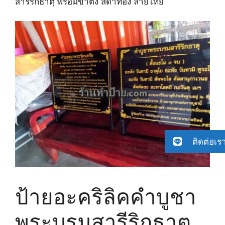
สารีริกธาตุ พร้อมขาตั้ง สีดำทอง ลายไทย
ติดต่อเร
ป้ายอะคริลิคคำบูชา
พระบรมสารีริกธาตุ