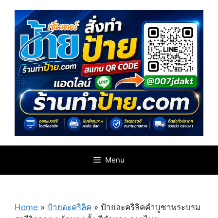
Skip
to
content
Menu
Home
»
ป้ายอะคริลิค
»
ป้ายอะคริลิคคำบูชาพระบรม