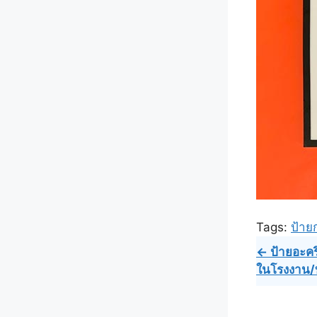
Tags:
ป้าย
Post
← ป้ายอะคริล
ในโรงงาน/บร
navig