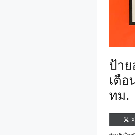
ป้าย
เตือ
ทม.
S
X
o