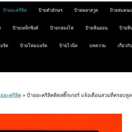
ป้ายอะคริลิค
ป้ายตัวอักษร
ป้ายพลาสวูด
ป้ายสแตนเ
ม
ป้ายเหล็กซิงค์
ป้ายกล่องไฟ
ป้ายหินอ่อน
ป้ายห
บอร์ด
ป้ายโฟมบอร์ด
ป้ายไวนิล
บทความ
เกี่ยวกั
ายอะคริลิค
»
ป้ายอะคริลิคติดสติ๊กเกอร์ แจ้งเตือนสวมที่ครอบหูล