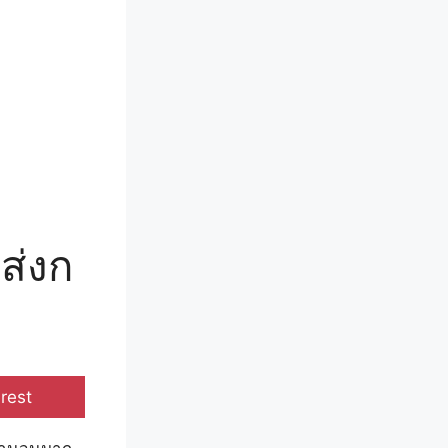
ส่งก
e
rest