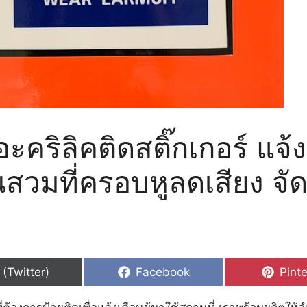
อะคริลิคติดสติ๊กเกอร์ แจ้ง
นสวมที่ครอบหูลดเสียง จัด
hare
Share
Shar
 (Twitter)
Facebook
Pinte
n
on
on