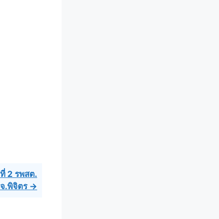
ที่ 2 รพสต.
จ.พิจิตร →