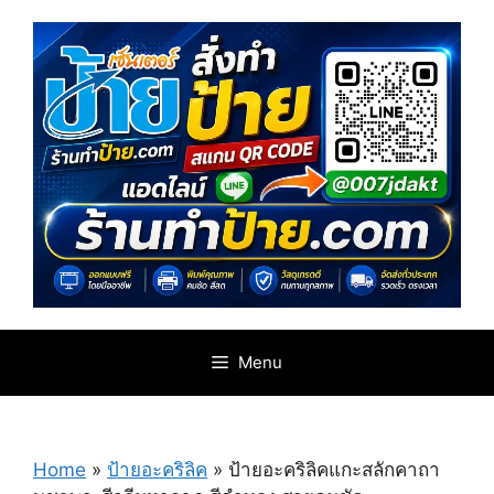
Skip
to
content
Menu
Home
»
ป้ายอะคริลิค
»
ป้ายอะคริลิคแกะสลักคาถา