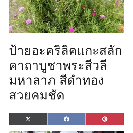
ป้ายอะคริลิคแกะสลัก
คาถาบูชาพระสีวลี
มหาลาภ สีดำทอง
สวยคมชัด
Share
Share
Share
X
F
P
on
on
on
(
a
i
T
c
n