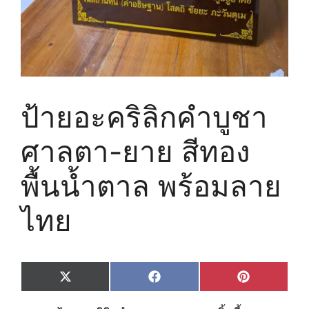
ป้ายอะคริลิกคำบูชา
ศาลตา-ยาย สีทอง
พื้นน้ำตาล พร้อมลาย
ไทย
Share
Share
Share
X
F
P
on
on
on
(
a
i
T
c
n