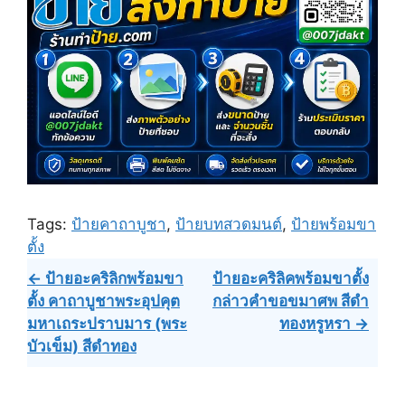
Tags:
ป้ายคาถาบูชา
,
ป้ายบทสวดมนต์
,
ป้ายพร้อมขา
ตั้ง
Post
← ป้ายอะคริลิกพร้อมขา
ป้ายอะคริลิคพร้อมขาตั้ง
ตั้ง คาถาบูชาพระอุปคุต
กล่าวคำขอขมาศพ สีดำ
navigation
มหาเถระปราบมาร (พระ
ทองหรูหรา →
บัวเข็ม) สีดำทอง