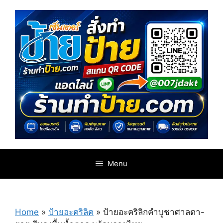
Skip
to
content
Menu
Home
»
ป้ายอะคริลิค
»
ป้ายอะคริลิกคำบูชาศาลตา-