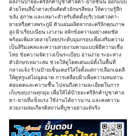
ผลงานป้ายอะคริลิกคำบูชาศาลตา-ยายชิ้นนี้ ออกแบบ
w
e
t
i
b
e
ด้วยโทนสีน้ำตาลเข้มตัดตัวอักษรสีทอง ให้ความรู้สึก
t
o
r
ขลัง สุภาพ และเหมาะสำหรับติดตั้งบริเวณศาลตา-
t
o
e
e
k
s
ยายหรือศาลพระภูมิ ตัวแผ่นผลิตจากอะคริลิกคุณภาพ
r
t
สูง ผิวเรียบเนียน เงางาม สลักข้อความอย่างคมชัด
)
พร้อมเพิ่มลวดลายไทยประดับมุมกรอบเพื่อเสริมความ
เป็นสิริมงคลและความสวยงามตามแบบพิธีความเชื่อ
ไทย ข้อความจัดวางเป็นระเบียบ อ่านง่าย ระยะห่าง
ตัวอักษรเหมาะสม ช่วยให้ดูโดดเด่นแม้ตั้งในพื้นที่
กลางแจ้ง ร้านป้ายเซ็นเตอร์ใส่ใจตั้งแต่การเลือกเฉดสี
ให้ดูหรูแต่ไม่ฉูดฉาด การเคลือบผิวเพื่อความทนทาน
ต่อแดดและความชื้น ไปจนถึงความละเอียดในการ
เก็บขอบงานทุกมุม เพื่อให้ได้ป้ายอะคริลิกคำบูชาศาล
ตา-ยายที่แข็งแรง ใช้งานได้ยาวนาน และคงความ
สวยงามสมเกียรติสถานที่บูชาอย่างแท้จริง