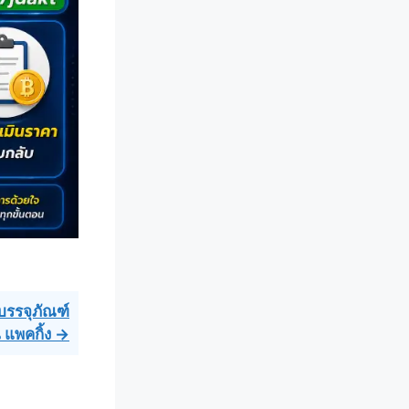
บรรจุภัณฑ์
 แพคกิ้ง →