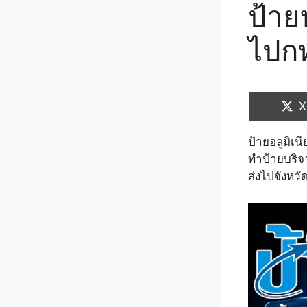
ป้าย
ไปก
S
X
o
ป้ายอลูมิเน
ทำป้ายบริจ
ส่งไปจังหวั