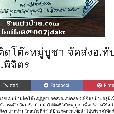
ติดโต๊ะหมู่บูชา จัดส่งอ.ท
.พิจิตร
hare
Share
Shar
 (Twitter)
Facebook
Pinte
n
on
on
อกแบบป้ายติดโต๊ะหมู่บูชา จัดส่งอ.ทับคล้อ จ.พิจิตร ป้ายอลูมิ
น กัดกรดลึก สีคมชัด ป้ายนำไปติดที่โต๊ะหมู่บูชาเพื่อบริจาคให้แ
ิจิตร หากท่านใดสนใจที่จำได้ป้ายกัดกรดเพื่อนำไปบริจาคให้แก่