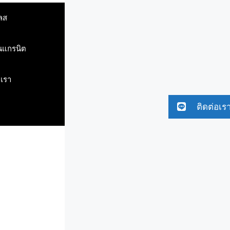
ลส
ินแกรนิต
บเรา
ติดต่อเร