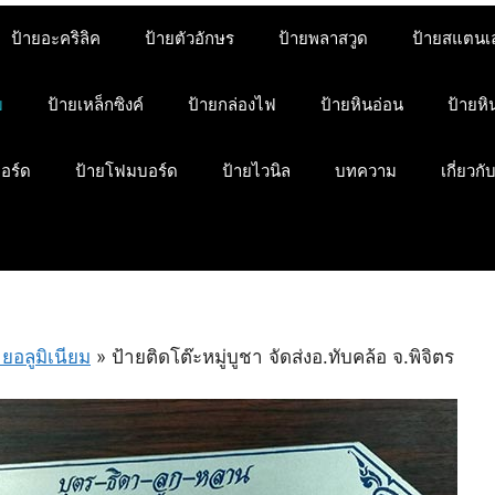
ป้ายอะคริลิค
ป้ายตัวอักษร
ป้ายพลาสวูด
ป้ายสแตนเ
ม
ป้ายเหล็กซิงค์
ป้ายกล่องไฟ
ป้ายหินอ่อน
ป้ายห
บอร์ด
ป้ายโฟมบอร์ด
ป้ายไวนิล
บทความ
เกี่ยวกั
ายอลูมิเนียม
»
ป้ายติดโต๊ะหมู่บูชา จัดส่งอ.ทับคล้อ จ.พิจิตร