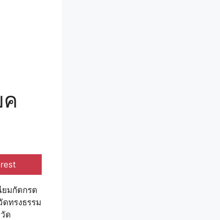
ับค
e
rest
เนียมกัดกรด
ก่วัดทรงธรรม
วัด