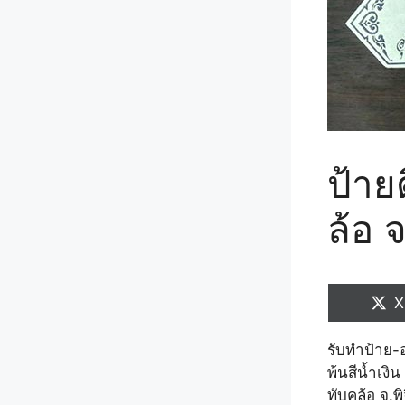
ป้าย
ล้อ จ
S
X
o
รับทำป้าย-อ
พ้นสีน้ำเงิ
ทับคล้อ จ.พ