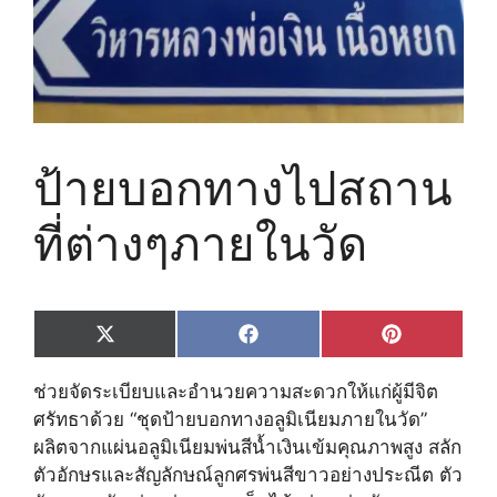
ป้ายบอกทางไปสถาน
ที่ต่างๆภายในวัด
Share
Share
Share
X
F
P
on
on
on
(
a
i
T
c
n
ช่วยจัดระเบียบและอำนวยความสะดวกให้แก่ผู้มีจิต
w
e
t
i
b
e
ศรัทธาด้วย “ชุดป้ายบอกทางอลูมิเนียมภายในวัด”
t
o
r
ผลิตจากแผ่นอลูมิเนียมพ่นสีน้ำเงินเข้มคุณภาพสูง สลัก
t
o
e
e
k
s
ตัวอักษรและสัญลักษณ์ลูกศรพ่นสีขาวอย่างประณีต ตัว
r
t