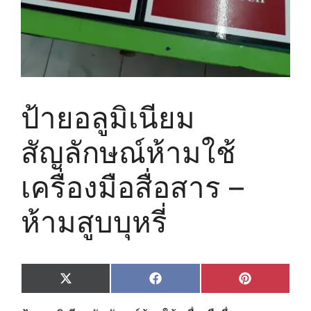
ป้ายอลูมิเนียม
สัญลักษณ์ห้ามใช้
เครื่องมือสื่อสาร –
ห้ามสูบบุหรี่
Share
Share
Share
X
F
P
on
on
on
(
a
i
T
c
n