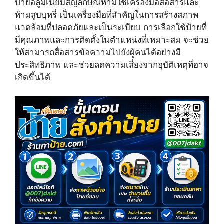
ป้ายอลูมิเนียมสัญลักษณ์ห้ามใช้เครื่องมือสื่อสารและ
w
e
t
i
b
e
ห้ามสูบบุหรี่ เป็นเครื่องมือที่สำคัญในการสร้างสภาพ
t
o
r
แวดล้อมที่ปลอดภัยและเป็นระเบียบ การเลือกใช้ป้ายที่
t
o
e
e
k
s
มีคุณภาพและการติดตั้งในตำแหน่งที่เหมาะสม จะช่วย
r
t
ให้สามารถสื่อสารข้อความไปยังผู้คนได้อย่างมี
)
ประสิทธิภาพ และช่วยลดความเสี่ยงจากอุบัติเหตุที่อาจ
เกิดขึ้นได้