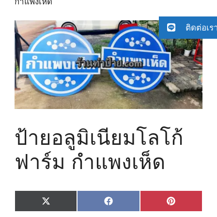
กำแพงเห็ด
ติดต่อเร
ป้ายอลูมิเนียมโลโก้
ฟาร์ม กำแพงเห็ด
Share
Share
Share
X
F
P
on
on
on
(
a
i