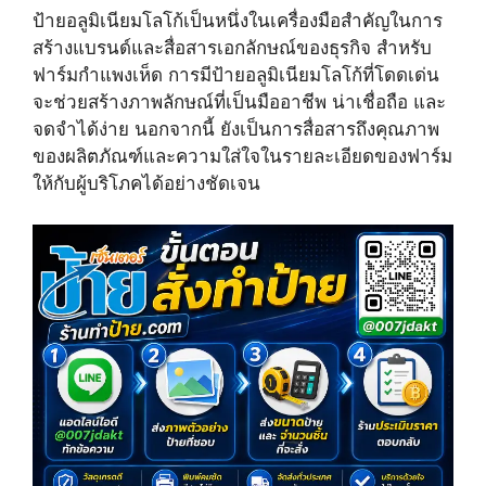
T
c
n
ป้ายอลูมิเนียมโลโก้เป็นหนึ่งในเครื่องมือสำคัญในการ
w
e
t
i
b
e
สร้างแบรนด์และสื่อสารเอกลักษณ์ของธุรกิจ สำหรับ
t
o
r
ฟาร์มกำแพงเห็ด การมีป้ายอลูมิเนียมโลโก้ที่โดดเด่น
t
o
e
e
k
s
จะช่วยสร้างภาพลักษณ์ที่เป็นมืออาชีพ น่าเชื่อถือ และ
r
t
จดจำได้ง่าย นอกจากนี้ ยังเป็นการสื่อสารถึงคุณภาพ
)
ของผลิตภัณฑ์และความใส่ใจในรายละเอียดของฟาร์ม
ให้กับผู้บริโภคได้อย่างชัดเจน