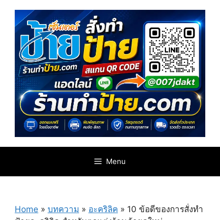
Skip
to
content
Menu
Home
»
บทความ
»
อะคริลิค
»
10 ข้อดีของการสั่งทำ