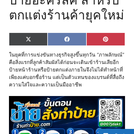
ตกแต่งร้านค้ายุคใหม่
Share
Share
Share
X
F
P
on
on
on
(
a
i
T
c
n
ในยุคที่การแข่งขันทางธุรกิจสูงขึ้นทุกวัน “ภาพลักษณ์”
w
e
t
i
b
e
คือสิ่งแรกที่ลูกค้าสัมผัสได้ก่อนจะเดินเข้าร้านเสียอีก
t
o
r
ป้ายหน้าร้านหรือป้ายตกแต่งภายในจึงไม่ได้ทำหน้าที่
t
o
e
e
k
s
เพียงแค่บอกชื่อร้าน แต่เป็นตัวแทนของแบรนด์ที่สื่อถึง
r
t
ความใส่ใจและความเป็นมืออาชีพ
)