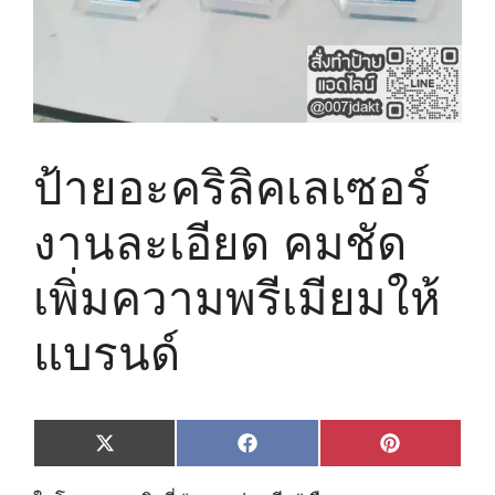
ป้ายอะคริลิคเลเซอร์
งานละเอียด คมชัด
เพิ่มความพรีเมียมให้
แบรนด์
Share
Share
Share
X
F
P
on
on
on
(
a
i
T
c
n