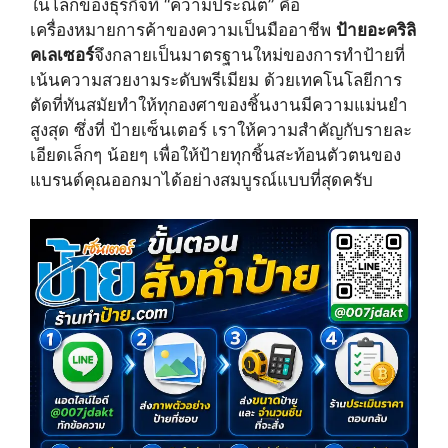
ในโลกของธุรกิจที่ “ความประณีต” คือ
w
e
t
i
b
e
เครื่องหมายการค้าของความเป็นมืออาชีพ
ป้ายอะคริลิ
t
o
r
คเลเซอร์
จึงกลายเป็นมาตรฐานใหม่ของการทำป้ายที่
t
o
e
e
k
s
เน้นความสวยงามระดับพรีเมียม ด้วยเทคโนโลยีการ
r
t
ตัดที่ทันสมัยทำให้ทุกองศาของชิ้นงานมีความแม่นยำ
)
สูงสุด ซึ่งที่ ป้ายเซ็นเตอร์ เราให้ความสำคัญกับรายละ
เอียดเล็กๆ น้อยๆ เพื่อให้ป้ายทุกชิ้นสะท้อนตัวตนของ
แบรนด์คุณออกมาได้อย่างสมบูรณ์แบบที่สุดครับ