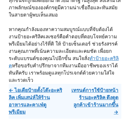
ทุกชิ้นจะถูกผลิตออกมาด้วยมาตรฐานสูงสุด ส่งเสริมให้
ภาพลักษณ์ขององค์กรดูมีความน่าเชื่อถือและทันสมัย
ในสายตาผู้พบเห็นเสมอ
หากคุณกำลังมองหาความสมบูรณ์แบบที่จับต้องได้
งานป้ายอะคริลิคเลเซอร์คือคำตอบที่ตอบโจทย์ความ
พรีเมียมได้อย่างไร้ที่ติ ให้ ป้ายเซ็นเตอร์ ช่วยรังสรรค์
งานคุณภาพที่เน้นความละเอียดและคมชัด เพื่อยก
ระดับแบรนด์ของคุณไปอีกขั้น สนใจสั่ง
ทำป้ายอะคริลิ
ค
หรือขอรับคำปรึกษาจากทีมงานมืออาชีพของเราได้
ทันทีครับ เราพร้อมดูแลทุกโปรเจกต์ด้วยความใส่ใจ
และรวดเร็ว
Post
← ไอเดียป้ายตั้งโต๊ะอะคริ
เทรนด์การใช้ป้ายหน้า
ลิค เพิ่มเสน่ห์ให้ร้าน
ร้านอะคริลิค ดึงดูด
navigation
อาหารและคาเฟ่ดู
ลูกค้าเข้าร้านมากขึ้น
พรีเมียม
→