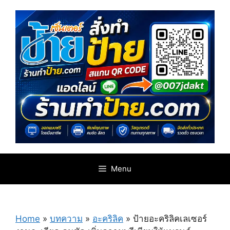
Skip
to
content
Menu
Home
»
บทความ
»
อะคริลิค
»
ป้ายอะคริลิคเลเซอร์