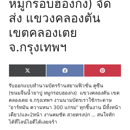
หมูกรอบฮองกง) จัด
ส่ง แขวงคลองตัน
เขตคลองเตย
จ.กรุงเทพฯ
Share
Share
Share
X
F
P
on
on
on
(
a
i
T
c
n
รับออกแบบทำนามบัตรร้านสยามฟิวชั่น คูซีน
w
e
t
i
b
e
(ขนมจีนน้ำยาปู หมูกรอบฮองกง) แขวงคลองตัน เขต
t
o
r
คลองเตย จ.กรุงเทพฯ งานนามบัตรเราใช้กระดาษ
t
o
e
e
k
s
“อาร์ทมัน ความหนา 300 แกรม” ทุกชิ้นงาน มีทั้งหน้า
r
t
เดียว/และ2หน้า งานคมชัด สวยตรงปก … สนใจทัก
)
ได้ที่ไลน์ไอดีได้เลยจร้า