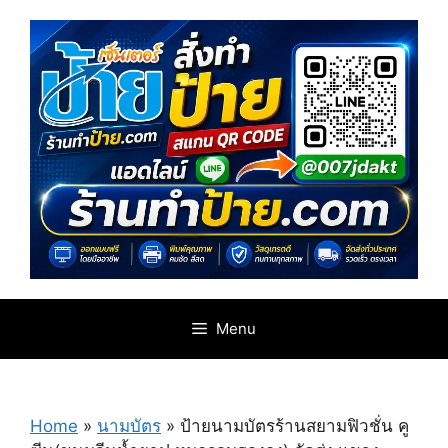
Skip
to
content
Menu
Home
»
นามบัตร
»
ป้ายนามบัตรร้านสยามฟิวชั่น คู