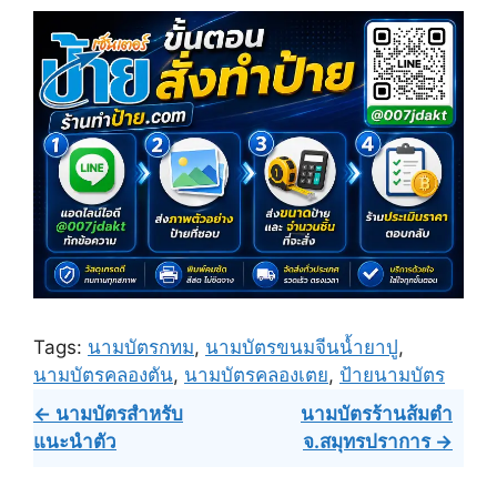
Tags:
นามบัตรกทม
,
นามบัตรขนมจีนน้ำยาปู
,
นามบัตรคลองตัน
,
นามบัตรคลองเตย
,
ป้ายนามบัตร
Post
← นามบัตรสำหรับ
นามบัตรร้านส้มตำ
แนะนำตัว
จ.สมุทรปราการ →
navigation