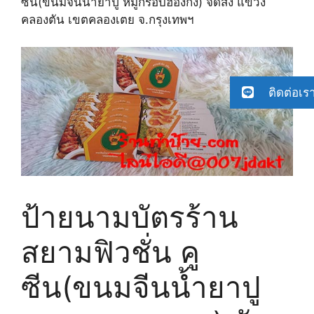
ซีน(ขนมจีนน้ำยาปู หมูกรอบฮองกง) จัดส่ง แขวง
คลองตัน เขตคลองเตย จ.กรุงเทพฯ
ติดต่อเร
ป้ายนามบัตรร้าน
สยามฟิวชั่น คู
ซีน(ขนมจีนน้ำยาปู