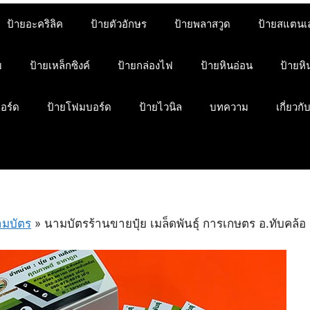
ป้ายอะคริลิค
ป้ายตัวอักษร
ป้ายพลาสวูด
ป้ายสแตนเ
ม
ป้ายเหล็กซิงค์
ป้ายกล่องไฟ
ป้ายหินอ่อน
ป้ายห
บอร์ด
ป้ายโฟมบอร์ด
ป้ายไวนิล
บทความ
เกี่ยวกั
มบัตร
»
นามบัตรร้านขายปุ๋ย เมล็ดพันธุ์ การเกษตร อ.ทับคล้อ 