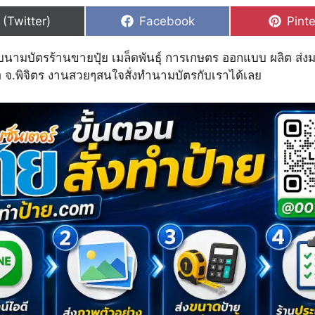
hare
Share
Shar
 (Twitter)
Facebook
Pinte
n
on
on
บนามบัตรร้านขายปุ๋ย เมล็ดพันธุ์ การเกษตร ออกแบบ ผลิต ส่งม
อ จ.พิจิตร งานสวยๆสนใจสั่งทำนามบัตรกับเราได้เลย