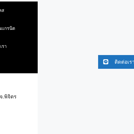
ลส
ินแกรนิต
บเรา
ติดต่อเร
จ.พิจิตร