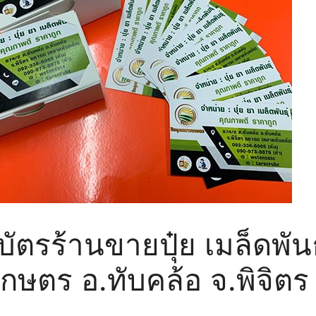
ัตรร้านขายปุ๋ย เมล็ดพันธ
กษตร อ.ทับคล้อ จ.พิจิตร