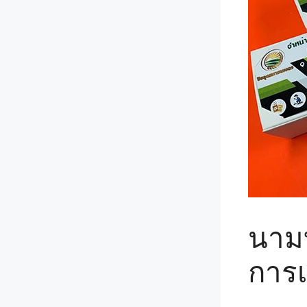
นามบ
การเ