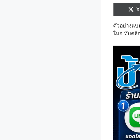
S
X
o
ตัวอย่างแบ
ในอ.ทับคล้