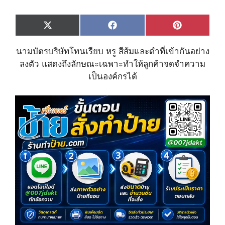
Share
Share
Share
X
F
P
on
on
on
(
a
i
T
c
n
นามบัตรบริษัทโทนเรียบ หรู สีส้มและดำที่เข้ากันอย่าง
w
e
t
i
b
e
ลงตัว แสดงถึงลักษณะเฉพาะทำให้ลูกค้าจดจำความ
t
o
r
เป็นองค์กรได้
t
o
e
e
k
s
r
t
)