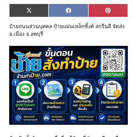
Share
Share
Share
X
F
P
on
on
on
(
a
i
T
c
n
ป้ายถนนส่วนบุคคล ป้ายแผ่นเหล็กซิ้งค์ สกรีนสี จัดส่ง
w
e
t
i
b
e
อ.เมือง จ.ลพบุรี
t
o
r
t
o
e
e
k
s
r
t
)