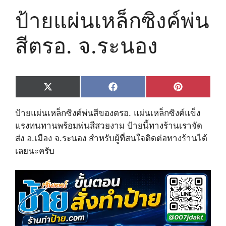
ป้ายแผ่นเหล็กซิงค์พ่น
สีตรอ. จ.ระนอง
Share
Share
Share
X
F
P
on
on
on
(
a
i
T
c
n
ป้ายแผ่นเหล็กซิงค์พ่นสีของตรอ. แผ่นเหล็กซิงค์แข็ง
w
e
t
i
b
e
แรงทนทานพร้อมพ่นสีสวยงาม ป้ายนี้ทางร้านเราจัด
t
o
r
ส่ง อ.เมือง จ.ระนอง สำหรับผู้ที่สนใจติดต่อทางร้านได้
t
o
e
e
k
s
เลยนะครับ
r
t
)