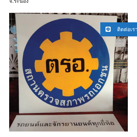
จ.ระนอง
ติดต่อเร