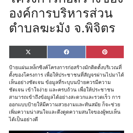
องค์การบริหารส่วน
ตำบลฆะมัง จ.พิจิตร
Share
Share
Share
X
F
P
on
on
on
(
a
i
T
c
n
ป้ายแผ่นเหล็กซิงค์โครงการก่อสร้างมักติดตั้งบริเวณที่
w
e
t
i
b
e
ตั้งของโครงการ เพื่อให้ประชาชนที่สัญจรผ่านไปมาได้
t
o
r
เห็นอย่างชัดเจน ข้อมูลที่ระบุบนป้ายควรมีความ
t
o
e
e
k
s
ชัดเจน เข้าใจง่าย และครบถ้วน เพื่อให้ประชาชน
r
t
สามารถเข้าถึงข้อมูลได้อย่างสะดวกและรวดเร็ว การ
)
ออกแบบป้ายให้มีความสวยงามและทันสมัย ก็จะช่วย
เพิ่มความน่าสนใจและดึงดูดความสนใจของผู้พบเห็น
ได้เป็นอย่างดี