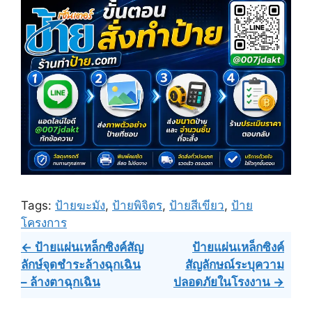
Tags:
ป้ายฆะมัง
,
ป้ายพิจิตร
,
ป้ายสีเขียว
,
ป้าย
โครงการ
Post
← ป้ายแผ่นเหล็กซิงค์สัญ
ป้ายแผ่นเหล็กซิงค์
ลักษ์จุดชำระล้างฉุกเฉิน
สัญลักษณ์ระบุความ
navigation
– ล้างตาฉุกเฉิน
ปลอดภัยในโรงงาน →