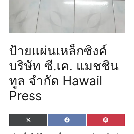
ป้ายแผ่นเหล็กซิงค์
บริษัท ซี.เค. แมชชิน
ทูล จำกัด Hawail
Press
Share
Share
Share
X
F
P
on
on
on
(
a
i
T
c
n