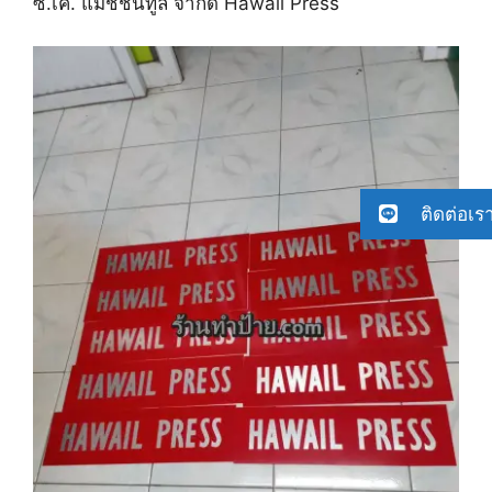
ซี.เค. แมชชินทูล จำกัด Hawail Press
ติดต่อเร