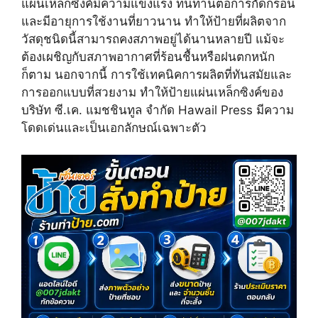
แผ่นเหล็กซิงค์มีความแข็งแรง ทนทานต่อการกัดกร่อน
w
e
t
i
b
e
และมีอายุการใช้งานที่ยาวนาน ทำให้ป้ายที่ผลิตจาก
t
o
r
วัสดุชนิดนี้สามารถคงสภาพอยู่ได้นานหลายปี แม้จะ
t
o
e
e
k
s
ต้องเผชิญกับสภาพอากาศที่ร้อนชื้นหรือฝนตกหนัก
r
t
ก็ตาม นอกจากนี้ การใช้เทคนิคการผลิตที่ทันสมัยและ
)
การออกแบบที่สวยงาม ทำให้ป้ายแผ่นเหล็กซิงค์ของ
บริษัท ซี.เค. แมชชินทูล จำกัด Hawail Press มีความ
โดดเด่นและเป็นเอกลักษณ์เฉพาะตัว