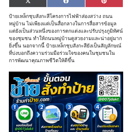
Share
Share
Share
X
F
P
on
on
on
(
a
i
T
c
n
ป้ายเหล็กชุบสังกะสีโครงการไฟฟ้าส่องสว่าง ถนน
w
e
t
i
b
e
หมู่บ้าน ไม่เพียงแต่เป็นสื่อกลางในการสื่อสารข้อมูล
t
o
r
แต่ยังเป็นส่วนหนึ่งของการตกแต่งและปรับปรุงภูมิทัศน์
t
o
e
e
k
s
ของชุมชน ทำให้ถนนหมู่บ้านดูสวยงามและน่าอยู่มาก
r
t
ยิ่งขึ้น นอกจากนี้ ป้ายเหล็กชุบสังกะสียังเป็นสัญลักษณ์
)
ที่บ่งบอกถึงความร่วมมือร่วมใจของคนในชุมชนใน
การพัฒนาคุณภาพชีวิตให้ดีขึ้น