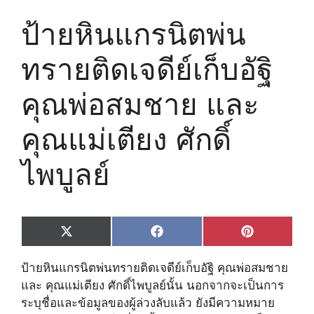
ป้ายหินแกรนิตพ่น
ทรายติดเจดีย์เก็บอัฐิ
คุณพ่อสมชาย และ
คุณแม่เตียง ศักดิ์
ไพบูลย์
Share
Share
Share
X
F
P
on
on
on
(
a
i
T
c
n
ป้ายหินแกรนิตพ่นทรายติดเจดีย์เก็บอัฐิ คุณพ่อสมชาย
w
e
t
i
b
e
และ คุณแม่เตียง ศักดิ์ไพบูลย์นั้น นอกจากจะเป็นการ
t
o
r
ระบุชื่อและข้อมูลของผู้ล่วงลับแล้ว ยังมีความหมาย
t
o
e