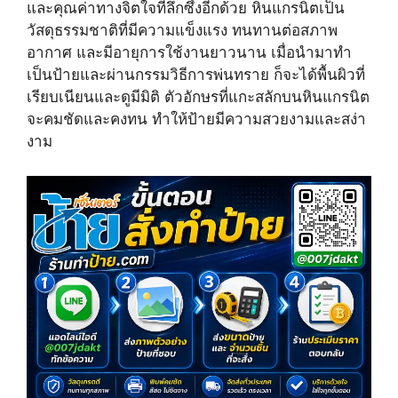
e
k
s
และคุณค่าทางจิตใจที่ลึกซึ้งอีกด้วย หินแกรนิตเป็น
r
t
วัสดุธรรมชาติที่มีความแข็งแรง ทนทานต่อสภาพ
)
อากาศ และมีอายุการใช้งานยาวนาน เมื่อนำมาทำ
เป็นป้ายและผ่านกรรมวิธีการพ่นทราย ก็จะได้พื้นผิวที่
เรียบเนียนและดูมีมิติ ตัวอักษรที่แกะสลักบนหินแกรนิต
จะคมชัดและคงทน ทำให้ป้ายมีความสวยงามและสง่า
งาม