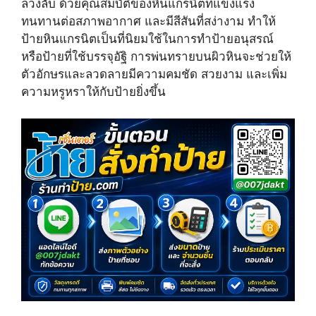
ล่วงลับ ด้วยคุณสมบัติของหินแกรนิตที่แข็งแรง
t
o
e
e
k
s
ทนทานต่อสภาพอากาศ และมีสีสันที่สง่างาม ทำให้
r
t
ป้ายหินแกรนิตเป็นที่นิยมใช้ในการทำป้ายอนุสรณ์
)
หรือป้ายที่ใช้บรรจุอัฐิ การพ่นทรายบนผิวหินจะช่วยให้
ตัวอักษรและลวดลายมีความคมชัด สวยงาม และเพิ่ม
ความหรูหราให้กับป้ายยิ่งขึ้น