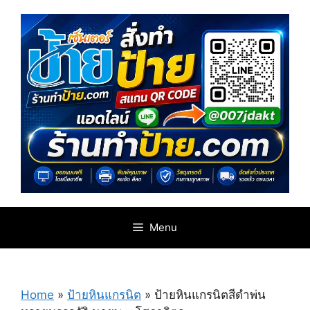
Skip
to
content
Menu
Home
»
ป้ายหินแกรนิต
»
ป้ายหินแกรนิตสีดำพ่น