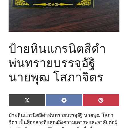
ป้ายหินแกรนิตสีดำ
พ่นทรายบรรจุอัฐิ
นายพุฒ โสภาจิตร
Share
Share
Share
X
F
P
on
on
on
(
a
i
T
c
n
ป้ายหินแกรนิตสีดำพ่นทรายบรรจุอัฐิ นายพุฒ โสภา
w
e
t
i
b
e
จิตร เป็นสื่อกลางที่แสดงถึงความเคารพและอาลัยต่อผู้
t
o
r