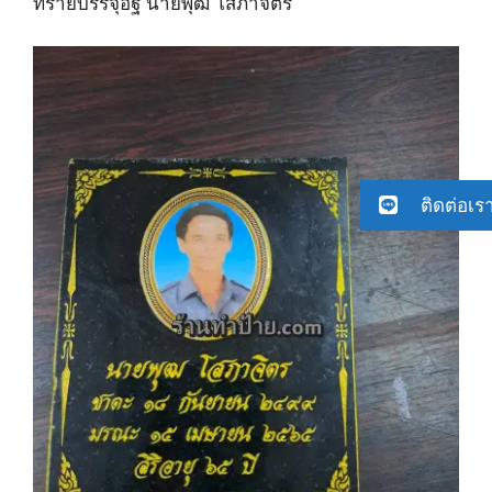
ทรายบรรจุอัฐิ นายพุฒ โสภาจิตร
ติดต่อเร