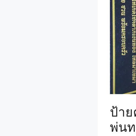
ป้าย
พ่น