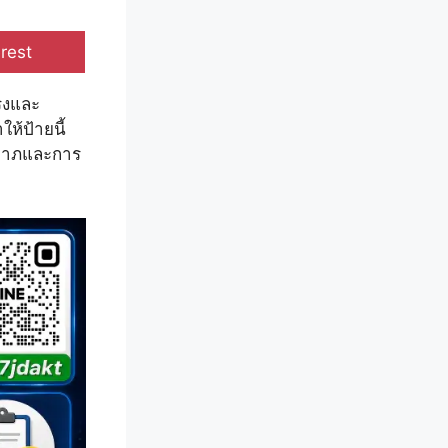
e
rest
รงและ
ห้ป้ายนี้
คลาภและการ