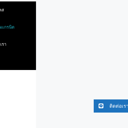
ลส
ินแกรนิต
บเรา
ติดต่อเร