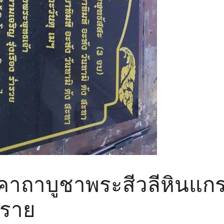
คาถาบูชาพระสีวลีหินแกร
ทราย