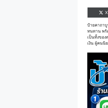
S
X
o
ป้ายคาถาบู
ทนทาน พร้อ
เป็นทั้งขอ
เงิน ผู้คนน