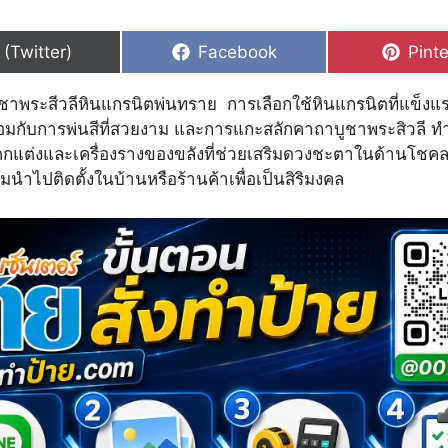
hare
Share
Shar
 (Twitter)
Facebook
Pinte
n
on
on
ชาพระสีวลีหินแกรนิตพ่นทราย การเลือกใช้หินแกรนิตที่แข็งแ
มกับการพ่นสีที่สวยงาม และการแกะสลักคาถาบูชาพระสิวลี ทำใ
งตกแต่งและเครื่องรางของขลังที่ช่วยเสริมดวงชะตาในด้านโช
ิยมนำไปติดตั้งในบ้านหรือร้านค้าเพื่อเป็นสิริมงคล