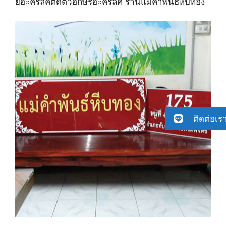
ยอะคริลิคติดตัวอักษรอะคริลิค ร้านแม่คำพันธ์หีบทอง
ติดต่อเร