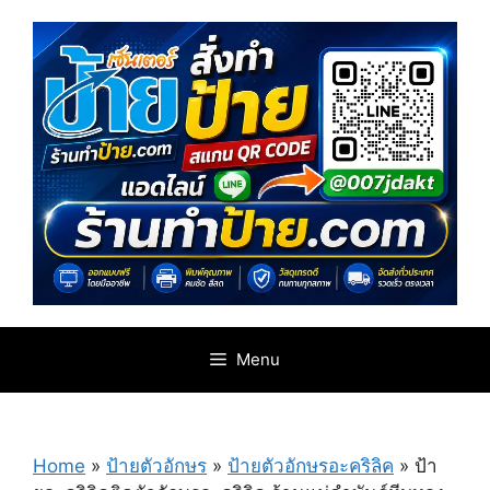
Skip
to
content
Menu
Home
»
ป้ายตัวอักษร
»
ป้ายตัวอักษรอะคริลิค
»
ป้า