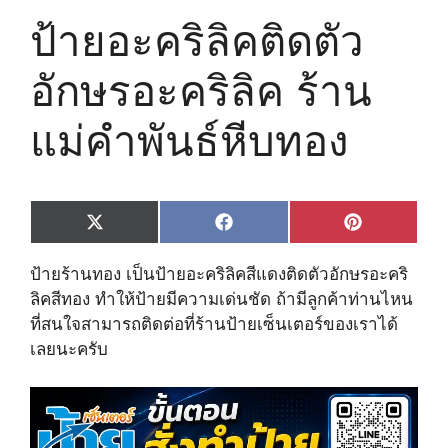
ป้ายอะคริลิคติดตัว
อักษรอะคริลิค ร้าน
แม่คำพันธ์หีบทอง
Share
Share
Share
X
F
P
on
on
on
(
a
i
T
c
n
ป้ายร้านทอง เป็นป้ายอะคริลิคสีแดงติดตัวอักษรอะคริ
w
e
t
i
b
e
ลิคสีทอง ทำให้ป้ายมีความเด่นชัด ถ้ามีลูกค้าท่านไหน
t
o
r
ที่สนใจสามารถติดต่อที่ร้านป้ายเซ็นเตอร์ของเราได้
t
o
e
e
k
s
เลยนะครับ
r
t
)