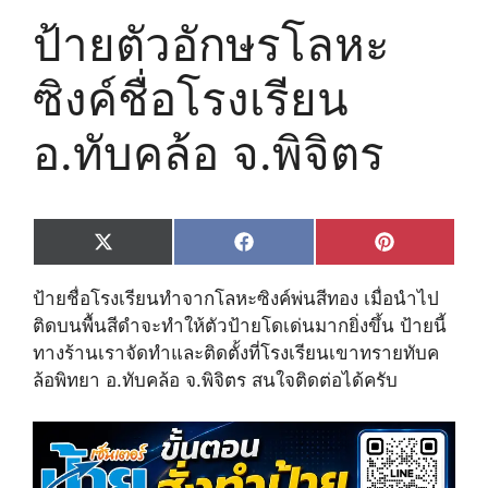
ป้ายตัวอักษรโลหะ
ซิงค์ชื่อโรงเรียน
อ.ทับคล้อ จ.พิจิตร
Share
Share
Share
X
F
P
on
on
on
(
a
i
T
c
n
ป้ายชื่อโรงเรียนทำจากโลหะซิงค์พ่นสีทอง เมื่อนำไป
w
e
t
i
b
e
ติดบนพื้นสีดำจะทำให้ตัวป้ายโดเด่นมากยิ่งขึ้น ป้ายนี้
t
o
r
ทางร้านเราจัดทำและติดตั้งที่โรงเรียนเขาทรายทับค
t
o
e
e
k
s
ล้อพิทยา อ.ทับคล้อ จ.พิจิตร สนใจติดต่อได้ครับ
r
t
)