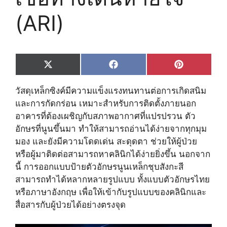
(ARI)
Share
Share
Share
X
F
P
on
on
on
(
a
i
T
c
n
วัสดุเหล็กซิงค์มีความแข็งแรงทนทานต่อการเกิดสนิม
w
e
t
i
b
e
และการกัดกร่อน เหมาะสำหรับการติดตั้งภายนอก
t
o
r
อาคารที่ต้องเผชิญกับสภาพอากาศที่แปรปรวน ตัว
t
o
e
e
k
s
อักษรที่นูนขึ้นมา ทำให้สามารถอ่านได้ง่ายจากทุกมุม
r
t
มอง และยังมีความโดดเด่น สะดุดตา ช่วยให้ผู้ป่วย
)
หรือผู้มาติดต่อสามารถหาคลินิกได้ง่ายยิ่งขึ้น นอกจาก
นี้ การออกแบบป้ายตัวอักษรนูนเหล็กชุบสังกะสี
สามารถทำได้หลากหลายรูปแบบ ทั้งแบบตัวอักษรไทย
หรือภาษาอังกฤษ เพื่อให้เข้ากับรูปแบบของคลินิกและ
สื่อสารกับผู้ป่วยได้อย่างตรงจุด