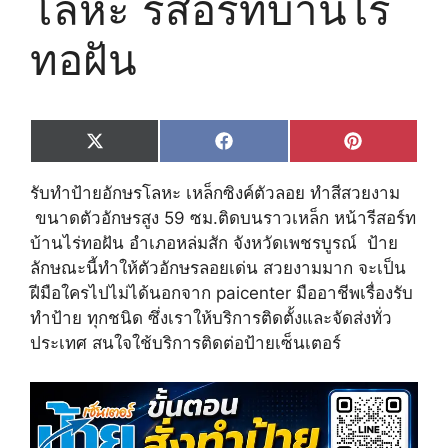
โลหะ รีสอร์ทบ้านไร่
ทอฝัน
Share
Share
Share
X
F
P
on
on
on
(
a
i
T
c
n
รับทำป้ายอักษรโลหะ เหล็กซิงค์ตัวลอย ทำสีสวยงาม
w
e
t
i
b
e
ขนาดตัวอักษรสูง 59 ซม.ติดบนราวเหล็ก หน้ารีสอร์ท
t
o
r
บ้านไร่ทอฝัน อำเภอหล่มสัก จังหวัดเพชรบูรณ์ ป้าย
t
o
e
e
k
s
ลักษณะนี้ทำให้ตัวอักษรลอยเด่น สวยงามมาก จะเป็น
r
t
ฝีมือใครไปไม่ได้นอกจาก paicenter มืออาชีพเรื่องรับ
)
ทำป้าย ทุกชนิด ซึ่งเราให้บริการติดตั้งและจัดส่งทั่ว
ประเทศ สนใจใช้บริการติดต่อป้ายเซ็นเตอร์