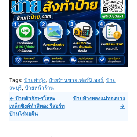
Tags:
ป้ายท่าวุ้ง
,
ป้ายร้านขายเฟอร์นิเจอร์
,
ป้าย
ลพบุรี
,
ป้ายหน้าร้าน
Post
← ป้ายตัวอักษรโลหะ
ป้ายห้างทองแม่ทองบาง
เหล็กซิงค์ทำสีทอง รีสอร์ท
→
navigation
บ้านไร่ทอฝัน