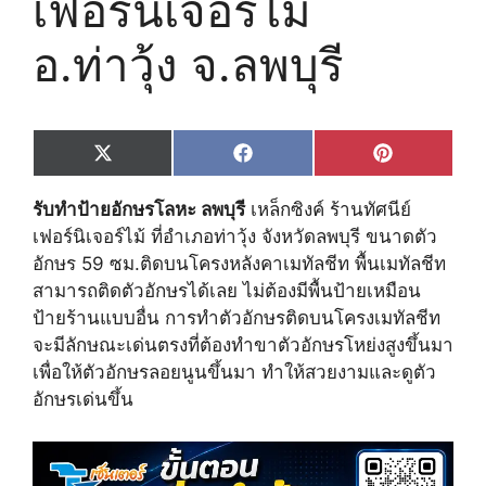
เฟอร์นิเจอร์ไม้
อ.ท่าวุ้ง จ.ลพบุรี
Share
Share
Share
X
F
P
on
on
on
(
a
i
T
c
n
รับทำป้ายอักษรโลหะ ลพบุรี
เหล็กซิงค์ ร้านทัศนีย์
w
e
t
i
b
e
เฟอร์นิเจอร์ไม้ ที่อำเภอท่าวุ้ง จังหวัดลพบุรี ขนาดตัว
t
o
r
อักษร 59 ซม.ติดบนโครงหลังคาเมทัลชีท พื้นเมทัลชีท
t
o
e
e
k
s
สามารถติดตัวอักษรได้เลย ไม่ต้องมีพื้นป้ายเหมือน
r
t
ป้ายร้านแบบอื่น การทำตัวอักษรติดบนโครงเมทัลชีท
)
จะมีลักษณะเด่นตรงที่ต้องทำขาตัวอักษรโหย่งสูงขึ้นมา
เพื่อให้ตัวอักษรลอยนูนขึ้นมา ทำให้สวยงามและดูตัว
อักษรเด่นขึ้น