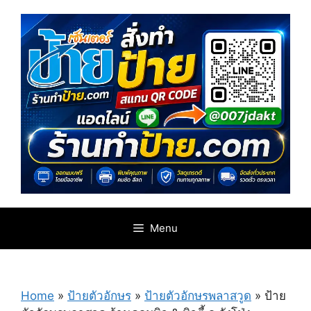
Skip
to
content
Menu
Home
»
ป้ายตัวอักษร
»
ป้ายตัวอักษรพลาสวูด
»
ป้าย