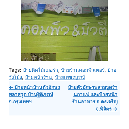
Tags:
ป้ายติดไม้เฌอร่า
,
ป้ายร้านคอมพิวเตอร์
,
ป้าย
วังโป่ง
,
ป้ายหน้าร้าน
,
ป้ายเพชรบูรณ์
Post
← ป้ายหน้าบ้านตัวอักษร
ป้ายตัวอักษรพลาสวูดร้า
พลาสวูด บ้านฐิติภรณ์
นกาแฟ และป้ายหน้า
navigation
จ.กรุงเทพฯ
ร้านอาหาร อ.ดงเจริญ
จ.พิจิตร →