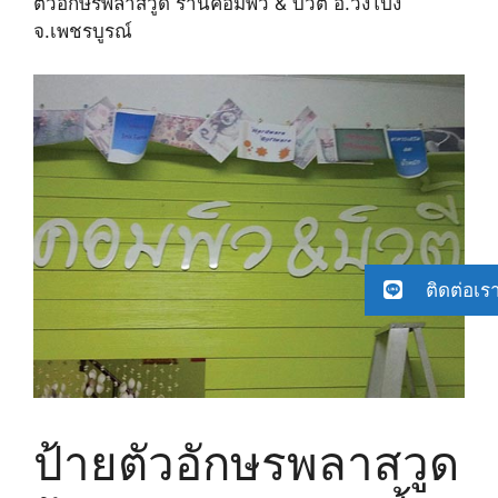
ตัวอักษรพลาสวูด ร้านคอมพิว & บิวตี้ อ.วังโป่ง
จ.เพชรบูรณ์
ติดต่อเร
ป้ายตัวอักษรพลาสวูด