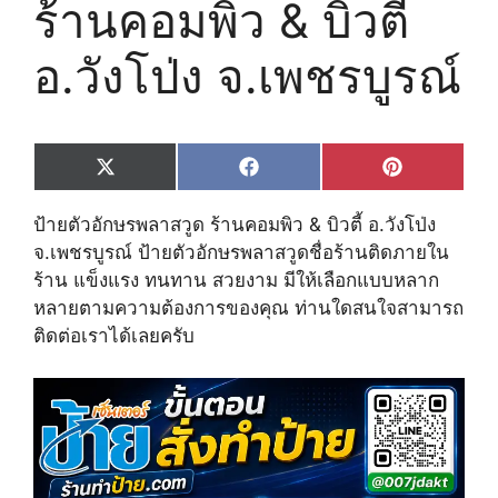
ร้านคอมพิว & บิวตี้
อ.วังโป่ง จ.เพชรบูรณ์
Share
Share
Share
X
F
P
on
on
on
(
a
i
T
c
n
ป้ายตัวอักษรพลาสวูด ร้านคอมพิว & บิวตี้ อ.วังโป่ง
w
e
t
i
b
e
จ.เพชรบูรณ์ ป้ายตัวอักษรพลาสวูดชื่อร้านติดภายใน
t
o
r
ร้าน แข็งแรง ทนทาน สวยงาม มีให้เลือกแบบหลาก
t
o
e
e
k
s
หลายตามความต้องการของคุณ ท่านใดสนใจสามารถ
r
t
ติดต่อเราได้เลยครับ
)