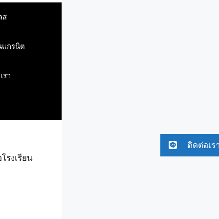
ลส
ินแกรนิต
บเรา
ติดต่อเร
อโรงเรียน