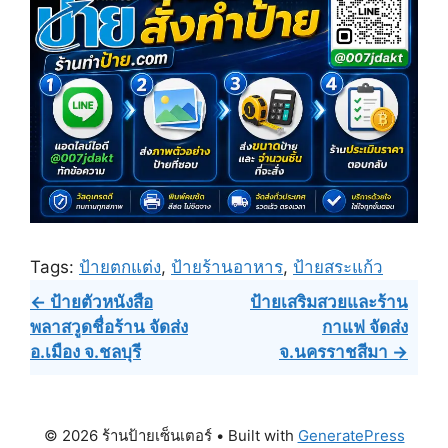
Tags:
ป้ายตกแต่ง
,
ป้ายร้านอาหาร
,
ป้ายสระแก้ว
Post
← ป้ายตัวหนังสือ
ป้ายเสริมสวยและร้าน
พลาสวูดชื่อร้าน จัดส่ง
กาแฟ จัดส่ง
navigation
อ.เมือง จ.ชลบุรี
จ.นครราชสีมา →
© 2026 ร้านป้ายเซ็นเตอร์
• Built with
GeneratePress