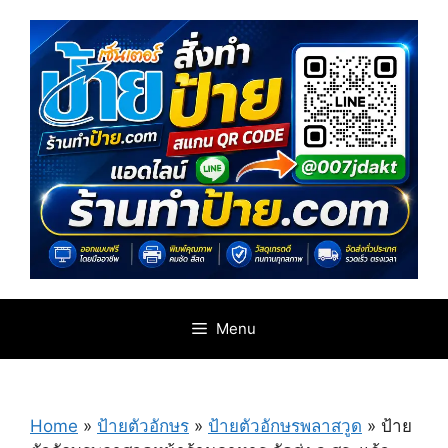
Skip
to
content
Menu
Home
»
ป้ายตัวอักษร
»
ป้ายตัวอักษรพลาสวูด
»
ป้าย