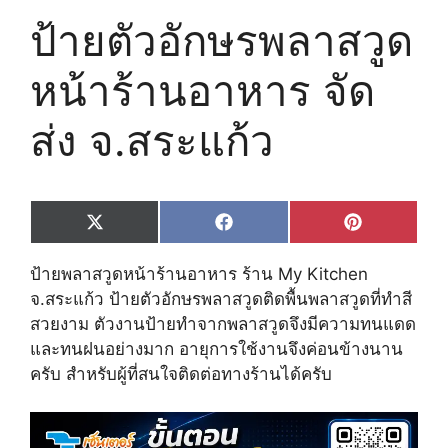
ป้ายตัวอักษรพลาสวูด
หน้าร้านอาหาร จัด
ส่ง จ.สระแก้ว
Share
Share
Share
X
F
P
on
on
on
(
a
i
T
c
n
ป้ายพลาสวูดหน้าร้านอาหาร ร้าน My Kitchen
w
e
t
i
b
e
จ.สระแก้ว ป้ายตัวอักษรพลาสวูดติดพื้นพลาสวูดที่ทำสี
t
o
r
สวยงาม ตัวงานป้ายทำจากพลาสวูดจึงมีความทนแดด
t
o
e
e
k
s
และทนฝนอย่างมาก อายุการใช้งานจึงค่อนข้างนาน
r
t
ครับ สำหรับผู้ที่สนใจติดต่อทางร้านได้ครับ
)